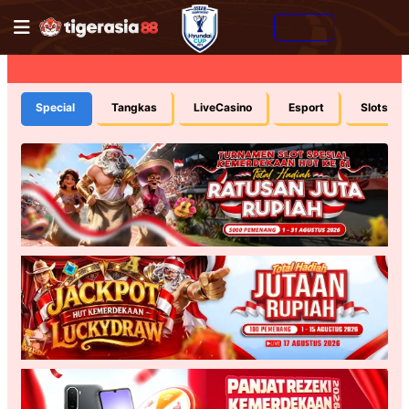
×
TIGERASIA88
Download
TIGERASIA88 Mobile App
MASUK
DAFTAR
BERANDA
Promosi
Special
Tangkas
LiveCasino
Esport
Slots