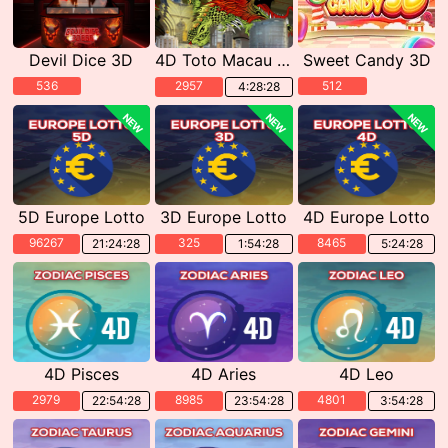
Devil Dice 3D
4D Toto Macau Pools
Sweet Candy 3D
536
2957
512
4:28:27
NEW
NEW
NEW
5D Europe Lotto
3D Europe Lotto
4D Europe Lotto
96267
325
8465
21:24:27
1:54:27
5:24:27
4D Pisces
4D Aries
4D Leo
2979
8985
4801
22:54:27
23:54:27
3:54:27