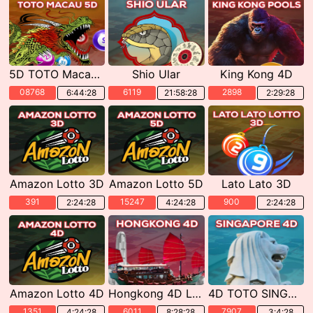
5D TOTO Macau POOLS
Shio Ular
King Kong 4D
08768
6119
2898
6:44:27
21:58:27
2:29:27
Amazon Lotto 3D
Amazon Lotto 5D
Lato Lato 3D
391
15247
900
2:24:27
4:24:27
2:24:27
Amazon Lotto 4D
Hongkong 4D Lotto
4D TOTO SINGAPORE POOLS
1351
6011
7907
4:24:27
8:28:27
3:4:27