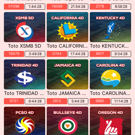
01096
76069
2178
1:44:27
21:54:27
8:58:27
Toto XSMB 5D
Toto CALIFORNIA 4D
Toto KENTUCKY 4D
16479
0744
6617
3:49:27
17:44:27
9:34:27
Toto TRINIDAD & TOBAGO 4D
Toto JAMAICA 4D
Toto CAROLINA 4D
9731
2613
6880
6:44:27
5:44:27
11:14:27