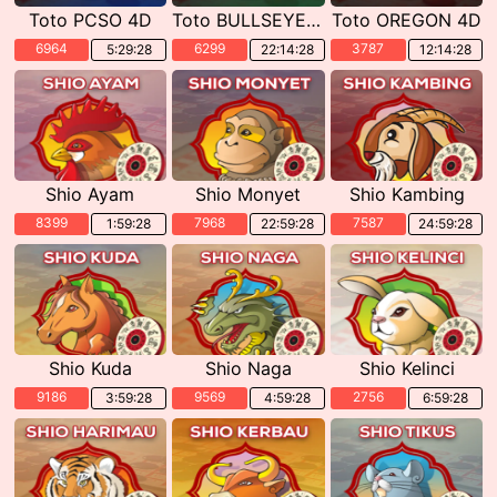
Toto PCSO 4D
Toto BULLSEYE 4D
Toto OREGON 4D
6964
6299
3787
5:29:27
22:14:27
12:14:27
Shio Ayam
Shio Monyet
Shio Kambing
8399
7968
7587
1:59:27
22:59:27
24:59:27
Shio Kuda
Shio Naga
Shio Kelinci
9186
9569
2756
3:59:27
4:59:27
6:59:27