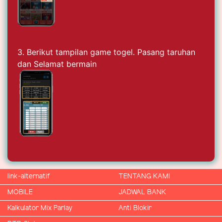
3. Berikut tampilan game togel. Pasang taruhan
dan Selamat bermain
link-alternatif
TENTANG KAMI
MOBILE
JADWAL BANK
Kalkulator Mix Parlay
Anti Blokir