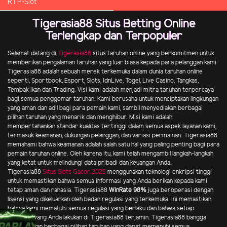
RTP-Slot
Tigerasia88 Situs Betting Online
Terlengkap dan Terpopuler
Selamat datang di
Tigerasia88
situs taruhan online yang berkomitmen untuk
memberikan pengalaman taruhan yang luar biasa kepada para pelanggan kami.
Tigerasia88 adalah sebuah merek terkemuka dalam dunia taruhan online
seperti, Sportbook, Esport, Slots, IdnLive, Togel, Live Casino, Tangkas,
Tembak Ikan dan Trading. Visi kami adalah menjadi mitra taruhan terpercaya
bagi semua penggemar taruhan. Kami berusaha untuk menciptakan lingkungan
yang aman dan adil bagi para pemain kami, sambil menyediakan berbagai
pilihan taruhan yang menarik dan menghibur. Misi kami adalah
mempertahankan standar kualitas tertinggi dalam semua aspek layanan kami,
termasuk keamanan, dukungan pelanggan, dan variasi permainan. Tigerasia88
memahami bahwa keamanan adalah salah satu hal yang paling penting bagi para
pemain taruhan online. Oleh karena itu, kami telah mengambil langkah-langkah
yang ketat untuk melindungi data pribadi dan keuangan Anda.
Tigerasia88
Situs Slots Gacor 2025
menggunakan teknologi enkripsi tinggi
untuk memastikan bahwa semua informasi yang Anda berikan kepada kami
tetap aman dan rahasia. Tigerasia88
WinRate 98%
juga beroperasi dengan
lisensi yang dikeluarkan oleh badan regulasi yang terkemuka. Ini memastikan
bahwa kami mematuhi semua regulasi yang berlaku dan bahwa setiap
transaksi yang Anda lakukan di Tigerasia88 terjamin. Tigerasia88 bangga
menyediakan berbagai pilihan taruhan yang dapat memenuhi semua